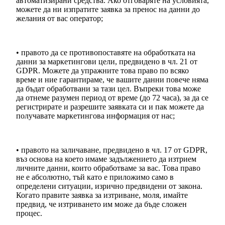
автоматизирани средства. Ако отговаряте на условията,
можете да ни изпратите заявка за пренос на данни до
желания от вас оператор;
• правото да се противопоставяте на обработката на
данни за маркетингови цели, предвидено в чл. 21 от
GDPR. Можете да упражните това право по всяко
време и ние гарантираме, че вашите данни повече няма
да бъдат обработвани за тази цел. Въпреки това може
да отнеме разумен период от време (до 72 часа), за да се
регистрирате и разрешите заявката си и пак можете да
получавате маркетингова информация от нас;
• правото на заличаване, предвидено в чл. 17 от GDPR,
въз основа на което имаме задължението да изтрием
личните данни, които обработваме за вас. Това право
не е абсолютно, тъй като е приложимо само в
определени ситуации, изрично предвидени от закона.
Когато правите заявка за изтриване, моля, имайте
предвид, че изтриването им може да бъде сложен
процес.