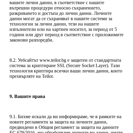
вашите лични данни, в съответствие с нашите
вътрешни процедури относно съхранението,
разкриването и достъпа до лични данни. Личните
данни могат да се съхраняват в нашите системи за
технологии за лични данни, тези на нашите
изпълнители или на хартиен носител, за период от 5
години или друг период в съответствие с приложимите
законови разпоредби.
8.2. Уебсайтът www.teilor.bg е защитен от стандартната
система за криптиране SSL (Secure Socket Layer). Тази
технология криптира всички ваши лични данни, които
прехвърляте на Teilor.
9. Вашите права
9.1. Бихме искали да ви информираме, че в рамките на
новите регламенти за защита на личните данни,
предвидени в Общия регламент за защита на данните
ЕС 679/2016, ако обработваме личните ви данни, имате