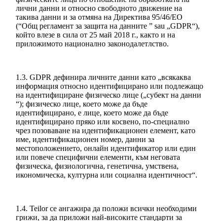
лични данни и относно свободното движение на
такива данни и за отмяна на Директива 95/46/ЕО
(“Общ регламент за защита на данните ” sau „GDPR“),
който влезе в сила от 25 май 2018 г., както и на
приложимото национално законодалетлство.
1.3. GDPR дефинира личните данни като „всякаква
информация относно идентифицирано или подлежащо
на идентифициране физическо лице („субект на данни
“); физическо лице, което може да бъде
идентифицирано, е лице, което може да бъде
идентифицирано пряко или косвено, по-специално
чрез позоваване на идентификационен елемент, като
име, идентификационен номер, данни за
местоположението, онлайн идентификатор или един
или повече специфични елементи, към неговата
физическа, физиологична, генетична, умствена,
икономическа, културна или социална идентичност“.
1.4. Teilor се ангажира да положи всички необходими
грижи, за да приложи най-високите стандарти за