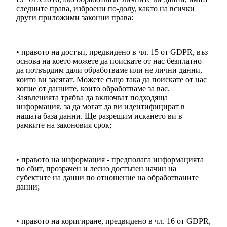
следните права, изброени по-долу, както на всички
други приложими законни права:
• правото на достъп, предвидено в чл. 15 от GDPR, въз
основа на което можете да поискате от нас безплатно
да потвърдим дали обработваме или не лични данни,
които ви засягат. Можете също така да поискате от нас
копие от данните, които обработваме за вас.
Заявленията трябва да включват подходяща
информация, за да могат да ви идентифицират в
нашата база данни. Ще разрешим искането ви в
рамките на законовия срок;
• правото на информация - предполага информацията
по сбит, прозрачен и лесно достъпен начин на
субектите на данни по отношение на обработваните
данни;
• правото на коригиране, предвидено в чл. 16 от GDPR,