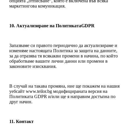
опцията „отписване“, която е включена във всяка
маркетингова комуникация.
10. Актуализиране на ПолитикатаGDPR
Запазваме си правото периодично да актуализираме и
изменяме настоящата Политика за защита на данните,
за да отразява тя всякакви промени в начина, по който
обработваме вашите лични данни или промени в
законовите изисквания.
В случай на такава промяна, ние ще покажем на нашия
уебсайт www.teilor.bg модифицираната версия на
Политиката GDPR и/или ще я направим достъпна по
друг начин.
11. Контакт