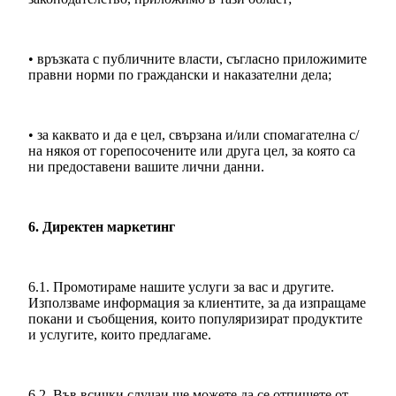
• връзката с публичните власти, съгласно приложимите
правни норми по граждански и наказателни дела;
• за каквато и да е цел, свързана и/или спомагателна с/
на някоя от горепосочените или друга цел, за която са
ни предоставени вашите лични данни.
6. Директен маркетинг
6.1. Промотираме нашите услуги за вас и другите.
Използваме информация за клиентите, за да изпращаме
покани и съобщения, които популяризират продуктите
и услугите, които предлагаме.
6.2. Във всички случаи ще можете да се отпишете от