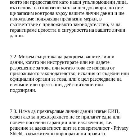
които ни предоставяте като наши упълномощени лица,
въз основа на сключени за тази цел договори, но ние
ще запазим контрола върху вашите лични данни и ще
използваме подходящи предпазни мерки, в
съответствие с приложимото законодателство, за да
гарантираме целостта и сигурността на вашите лични
данни.
7.2. Можем също така да разкрием вашите лични
данни, когато ни инструктирате или ни дадете
разрешение за това или когато това се изисква от
приложимото законодателство, искания от съдебни или
официални органи за това, или с цел разследване на
измамни или престъпни, действителни или
подозирани.
7.3. Няма да прехвърляме лични данни извън ЕИП,
освен ако за прехвърлянето не се прилагат една или
повече посочени гаранции или изключения, т.е.
решение за адекватност, щит за поверителност - Privacy
Shield, задължителни корпоративни правила.