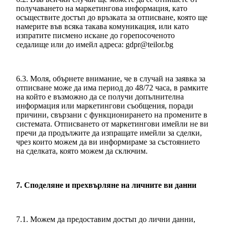
получаването на маркетингова информация, като
осъществите достъп до връзката за отписване, която ще
намерите във всяка такава комуникация, или като
изпратите писмено искане до горепосоченото
седалище или до имейл адреса: gdpr@teilor.bg
6.3. Моля, обърнете внимание, че в случай на заявка за
отписване може да има период до 48/72 часа, в рамките
на който е възможно да се получи допълнителна
информация или маркетингови съобщения, поради
причини, свързани с функционирането на промените в
системата. Отписването от маркетингови имейли не ви
пречи да продължите да изпращате имейли за сделки,
чрез които можем да ви информираме за състоянието
на сделката, която можем да сключим.
7. Споделяне и прехвърляне на личните ви данни
7.1. Можем да предоставим достъп до лични данни,