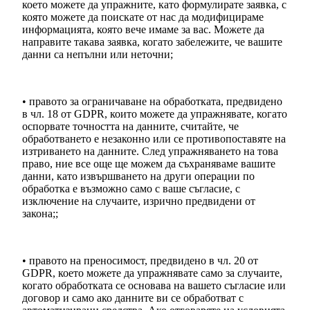
което можете да упражните, като формулирате заявка, с
която можете да поискате от нас да модифицираме
информацията, която вече имаме за вас. Можете да
направите такава заявка, когато забележите, че вашите
данни са непълни или неточни;
• правото за ограничаване на обработката, предвидено
в чл. 18 от GDPR, които можете да упражнявате, когато
оспорвате точността на данните, считайте, че
обработването е незаконно или се противопоставяте на
изтриването на данните. След упражняването на това
право, ние все още ще можем да съхраняваме вашите
данни, като извършването на други операции по
обработка е възможно само с ваше съгласие, с
изключение на случаите, изрично предвидени от
закона;;
• правото на преносимост, предвидено в чл. 20 от
GDPR, което можете да упражнявате само за случаите,
когато обработката се основава на вашето съгласие или
договор и само ако данните ви се обработват с