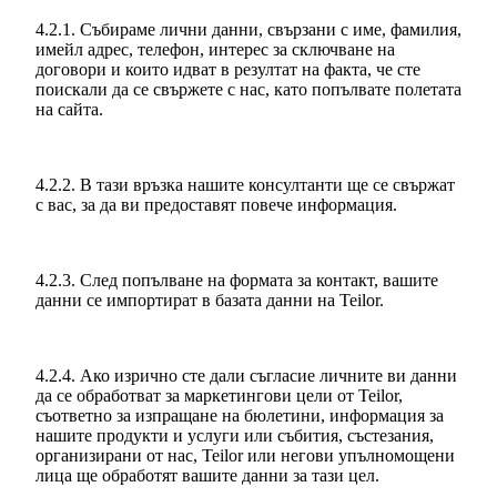
4.2.1. Събираме лични данни, свързани с име, фамилия,
имейл адрес, телефон, интерес за сключване на
договори и които идват в резултат на факта, че сте
поискали да се свържете с нас, като попълвате полетата
на сайта.
4.2.2. В тази връзка нашите консултанти ще се свържат
с вас, за да ви предоставят повече информация.
4.2.3. След попълване на формата за контакт, вашите
данни се импортират в базата данни на Teilor.
4.2.4. Ако изрично сте дали съгласие личните ви данни
да се обработват за маркетингови цели от Teilor,
съответно за изпращане на бюлетини, информация за
нашите продукти и услуги или събития, състезания,
организирани от нас, Teilor или негови упълномощени
лица ще обработят вашите данни за тази цел.