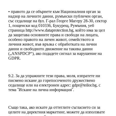
• правото да се обърнете към Националния орган за
надзор на личните данни, румънски публичен орган,
със седалище на бул. Г-рал Георге Магеру 28-30, сектор
1, пощенски код 010336, Букурещ, Румъния, уеб
страница http://www.dataprotection.bg, който има за цел
да защитава основните права и свободи на лицата,
особено правото на личен живот, семейството и
личния живот, във връзка с обработката на лични
данни и свободното движение на такива данни
(„ANSPDCP“), ако подадете сигнал за нарушение на
GDPR.
9.2. За да упражните тези права, моля, изпратете ни
писмено искане до горепосоченото дружествено
седалище или на електронен адрес: gdpr@teilor.bg, с
тема ˝Искане на лична информация˝.
Също така, ако искате да оттеглите съгласието си за
целите на директния маркетинг, можете да използвате