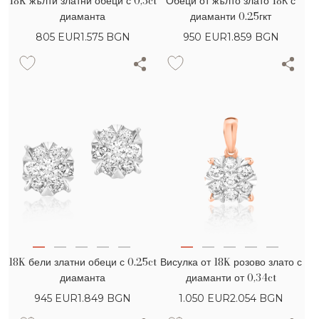
18K жълти златни обеци с 0,3ct
Обеци от жълто злато 18К с
диаманта
диаманти 0.25гкт
805
EUR
1.575 BGN
950
EUR
1.859 BGN
18K бели златни обеци с 0.25ct
Висулка от 18K розово злато с
диаманта
диаманти от 0,34ct
945
EUR
1.849 BGN
1.050
EUR
2.054 BGN