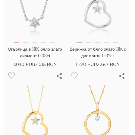
Огърлица в 18K бяло злато
Верижка от бяло злато 18К с
диамант 0.08ct
диаманти 0.07ct
1.030
EUR
2.015 BGN
1.220
EUR
2.387 BGN