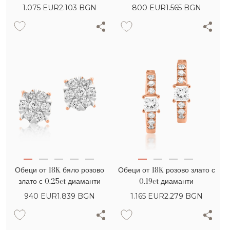
диаманта
1.075
EUR
2.103 BGN
800
EUR
1.565 BGN
Обеци от 18K бяло розово
Обеци от 18K розово злато с
злато с 0.25ct диаманти
0.19ct диаманти
940
EUR
1.839 BGN
1.165
EUR
2.279 BGN