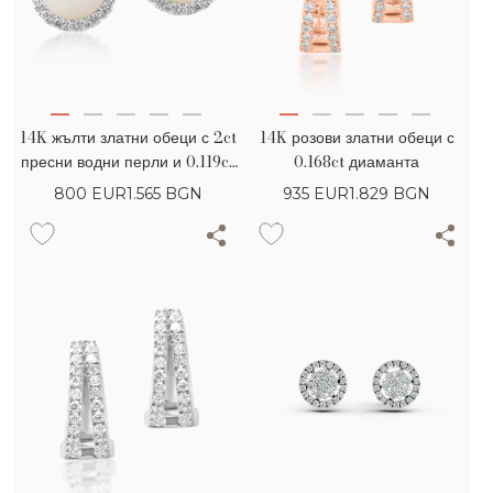
14K жълти златни обеци с 2ct
14K розови златни обеци с
пресни водни перли и 0.119ct
0.168ct диаманта
диаманти
800
EUR
1.565 BGN
935
EUR
1.829 BGN