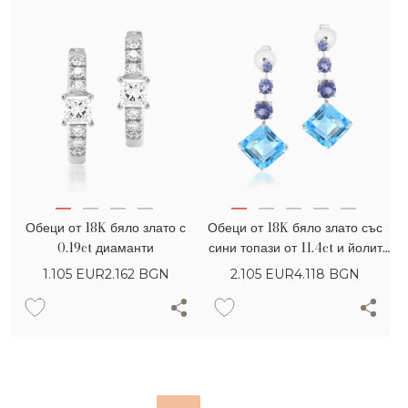
Обеци от 18K бяло злато с
Обеци от 18K бяло злато със
0.19ct диаманти
сини топази от 11.4ct и йолит
от 1.7ct
1.105
EUR
2.162 BGN
2.105
EUR
4.118 BGN