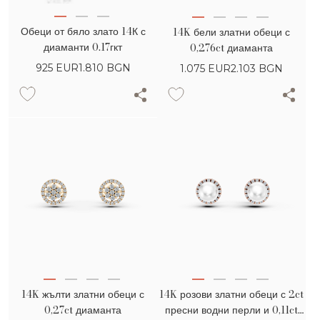
Обеци от бяло злато 14К с
14K бели златни обеци с
диаманти 0.17гкт
0,276ct диаманта
925
EUR
1.810 BGN
1.075
EUR
2.103 BGN
14K жълти златни обеци с
14K розови златни обеци с 2ct
0,27ct диаманта
пресни водни перли и 0,11ct