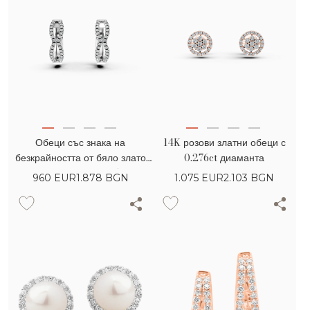
Обеци със знака на
14K розови златни обеци с
безкрайността от бяло злато
0.276ct диаманта
14К с диаманти 0.15гкт.
960
EUR
1.878 BGN
1.075
EUR
2.103 BGN