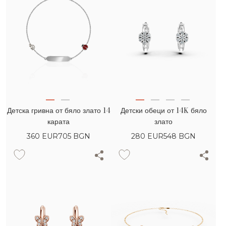
Детска гривна от бяло злато 14
Детски обеци от 14K бяло
карата
злато
360
EUR
705 BGN
280
EUR
548 BGN