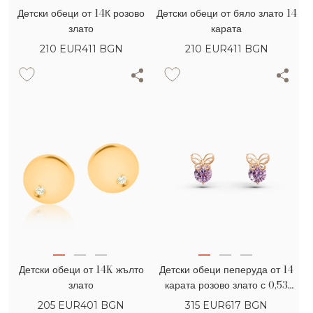
Детски обеци от 14К розово
Детски обеци от бяло злато 14
злато
карата
210
EUR
411 BGN
210
EUR
411 BGN
Детски обеци от 14K жълто
Детски обеци пеперуда от 14
злато
карата розово злато с 0,53
карата розови аметисти
205
EUR
401 BGN
315
EUR
617 BGN