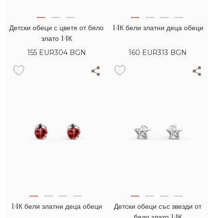
Детски обеци с цветя от бяло
14К бели златни деца обеци
злато 14К
155
EUR
304 BGN
160
EUR
313 BGN
14К бели златни деца обеци
Детски обеци със звезди от
бяло злато 14К