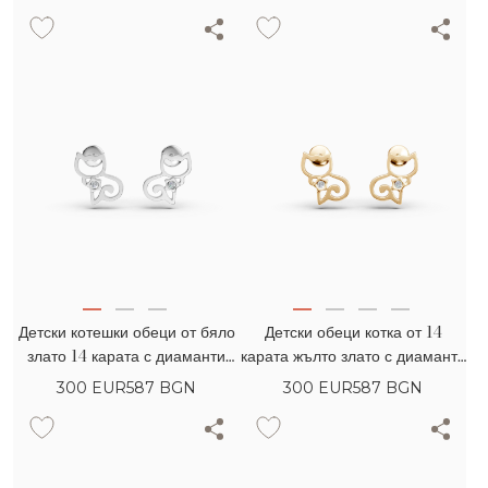
Детски котешки обеци от бяло
Детски обеци котка от 14
злато 14 карата с диаманти
карата жълто злато с диаманти
0,008 карата
0,008 карата
300
EUR
587 BGN
300
EUR
587 BGN