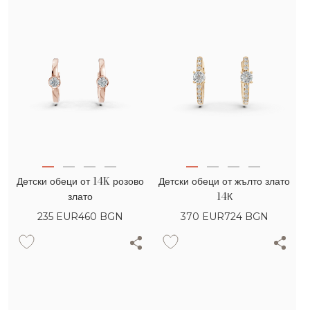
Детски обеци от 14K розово
Детски обеци от жълто злато
злато
14К
235
EUR
460 BGN
370
EUR
724 BGN