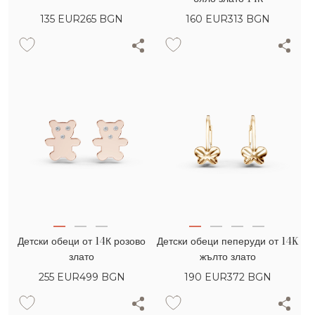
135
EUR
265 BGN
160
EUR
313 BGN
Детски обеци от 14К розово
Детски обеци пеперуди от 14K
злато
жълто злато
255
EUR
499 BGN
190
EUR
372 BGN