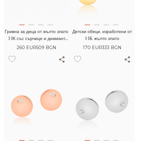
Гривна за деца от жълто злато
Детски обеци, изработени от
14К със сърчице и диамант
14K жълто злато
0.02гкт
260
EUR
509 BGN
170
EUR
333 BGN