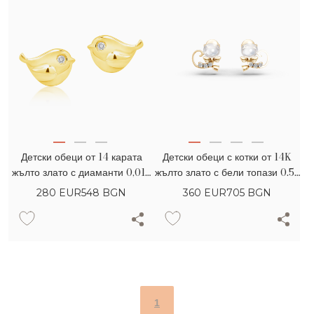
Детски обеци от 14 карата
Детски обеци с котки от 14K
жълто злато с диаманти 0,012
жълто злато с бели топази 0.59
карата
карата и диаманти 0.036
280
EUR
548 BGN
360
EUR
705 BGN
карата
1