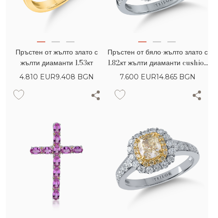
Пръстен от жълто злато с
Пръстен от бяло-жълто злато с
жълти диаманти 1.53кт
1.82кт жълти диаманти cushion
и кръгли и безцветни диаманти
4.810
EUR
9.408 BGN
7.600
EUR
14.865 BGN