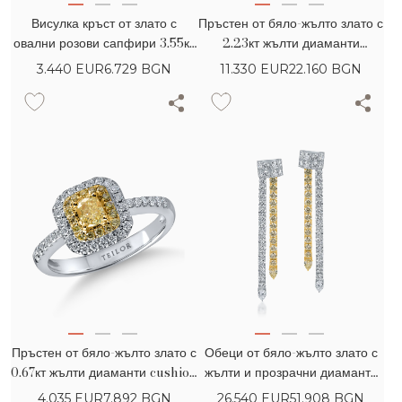
Висулка кръст от злато с
Пръстен от бяло-жълто злато с
овални розови сапфири 3.55кт
2.23кт жълти диаманти
и жълти диаманти 0.11кт
cushion и кръгли и безцветни
3.440
EUR
6.729 BGN
11.330
EUR
22.160 BGN
диаманти
Пръстен от бяло-жълто злато с
Обеци от бяло-жълто злато с
0.67кт жълти диаманти cushion
жълти и прозрачни диаманти
и кръгли и безцветни диаманти
pear и кръгли 8.23кт
4.035
EUR
7.892 BGN
26.540
EUR
51.908 BGN