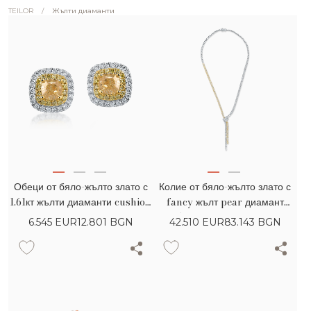
/
Жълти диаманти
TEILOR
Обеци от бяло-жълто злато с
Колие от бяло-жълто злато с
1.61кт жълти диаманти cushion
fancy жълт pear диамант
и кръгли и безцветни диаманти
0.25кт и жълти и прозрачни
6.545
EUR
12.801 BGN
42.510
EUR
83.143 BGN
диаманти pear и кръгли 10.7кт