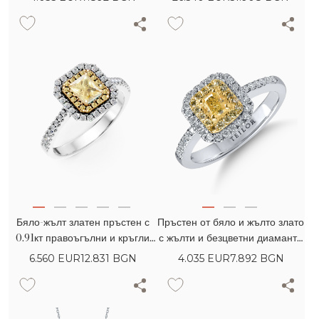
Бяло-жълт златен пръстен с
Пръстен от бяло и жълто злато
0.91кт правоъгълни и кръгли
с жълти и безцветни диаманти
жълти диаманти и 0.28кт
0.67кт с възглавнична и кръгла
6.560
EUR
12.831 BGN
4.035
EUR
7.892 BGN
диаманти
шлифовка