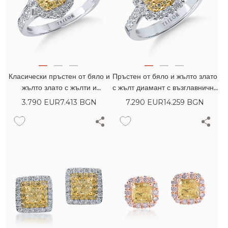
Класически пръстен от бяло и
Пръстен от бяло и жълто злато
жълто злато с жълти и
с жълт диамант с възглавнична
безцветни диаманти 0.92кт
шлифовка 0.71кт и жълти и
3.790
EUR
7.413 BGN
7.290
EUR
14.259 BGN
безцветни диаманти 0.98кт