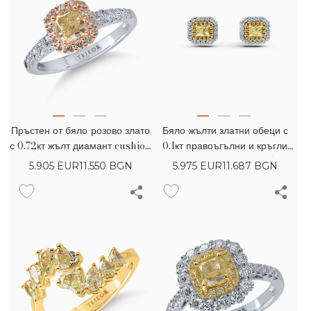
Пръстен от бяло-розово злато
Бяло-жълти златни обеци с
с 0.72кт жълт диамант cushion
0.1кт правоъгълни и кръгли
и 0.54кт розови и безцветни
жълти диаманти и 0.65кт
5.905
EUR
11.550 BGN
5.975
EUR
11.687 BGN
диаманти
диаманти