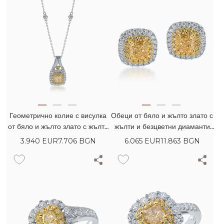
Геометрично колие с висулка
Обеци от бяло и жълто злато с
от бяло и жълто злато с жълти
жълти и безцветни диаманти
и безцветни диаманти 0.76кт
1.37кт с възглавнична и кръгла
3.940
EUR
7.706 BGN
6.065
EUR
11.863 BGN
шлифовка