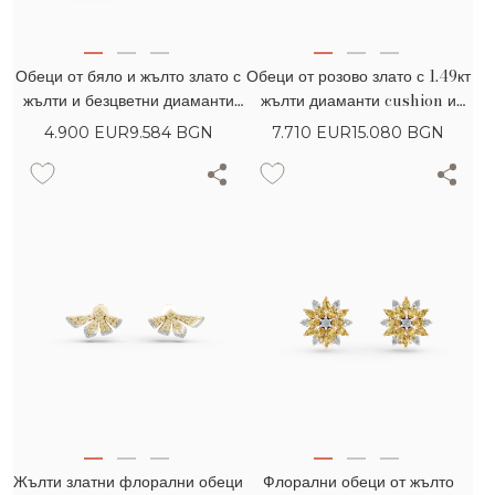
Обеци от бяло и жълто злато с
Обеци от розово злато с 1.49кт
жълти и безцветни диаманти
жълти диаманти cushion и
1.31кт с възглавнична и кръгла
0.43кт розови диаманти
4.900
EUR
9.584 BGN
7.710
EUR
15.080 BGN
шлифовка
Жълти златни флорални обеци
Флорални обеци от жълто