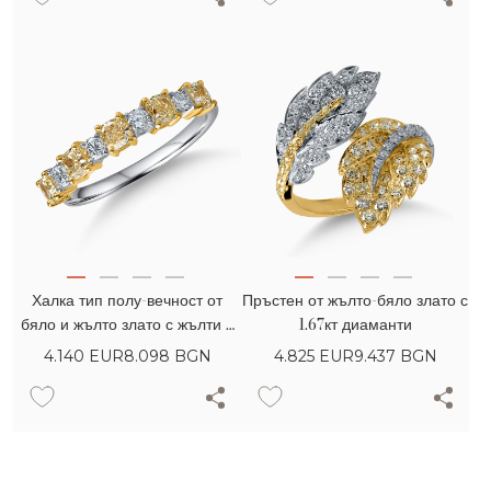
Халка тип полу-вечност от
Пръстен от жълто-бяло злато с
бяло и жълто злато с жълти и
1.67кт диаманти
прозрачни диаманти 1.2 кт
4.140
EUR
8.098 BGN
4.825
EUR
9.437 BGN