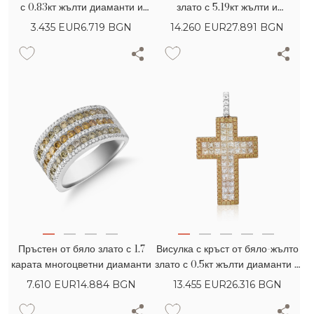
с 0.83кт жълти диаманти и
злато с 5.19кт жълти и
0.11кт диаманти
прозрачни диаманти
3.435
EUR
6.719 BGN
14.260
EUR
27.891 BGN
Пръстен от бяло злато с 1.7
Висулка с кръст от бяло-жълто
карата многоцветни диаманти
злато с 0.5кт жълти диаманти и
2.3кт прозрачни диаманти
7.610
EUR
14.884 BGN
13.455
EUR
26.316 BGN