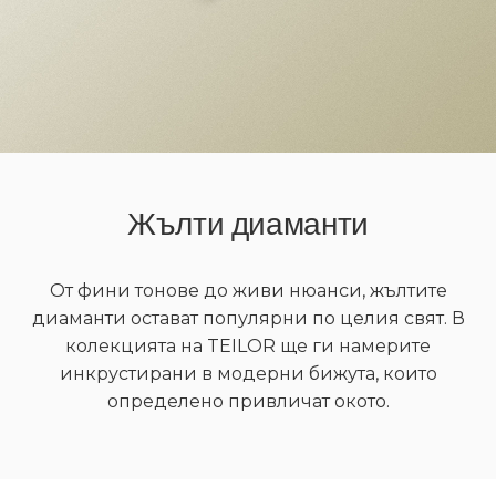
Жълти диаманти
От фини тонове до живи нюанси, жълтите
диаманти остават популярни по целия свят. В
колекцията на TEILOR ще ги намерите
инкрустирани в модерни бижута, които
определено привличат окото.