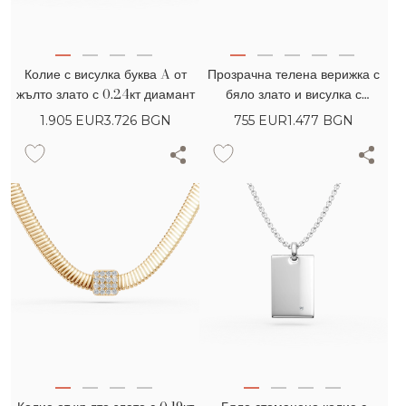
Колие с висулка буква A от
Прозрачна телена верижка с
жълто злато с 0.24кт диамант
бяло злато и висулка с
диамант 0.2кт
1.905
EUR
3.726 BGN
755
EUR
1.477 BGN