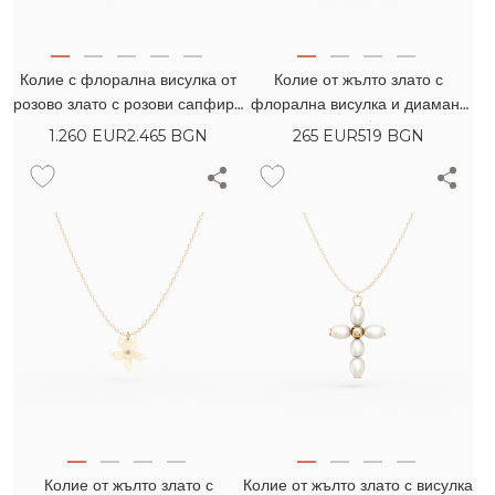
Колие с флорална висулка от
Колие от жълто злато с
розово злато с розови сапфири
флорална висулка и диамант
pear 0.77кт и диаманти 0.04кт
0.005кт
1.260
EUR
2.465 BGN
265
EUR
519 BGN
Колие от жълто злато с
Колие от жълто злато с висулка