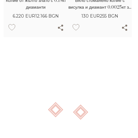
Колие от жълто злато с 0.19кт
Бяло стоманено колие с
диаманти
висулка и диамант 0.0025кт за
мъже
6.220
EUR
12.166 BGN
130
EUR
255 BGN