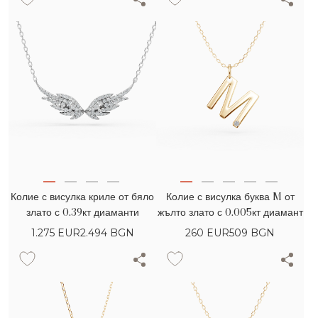
Колие с висулка криле от бяло
Колие с висулка буква M от
злато с 0.39кт диаманти
жълто злато с 0.005кт диамант
1.275
EUR
2.494 BGN
260
EUR
509 BGN