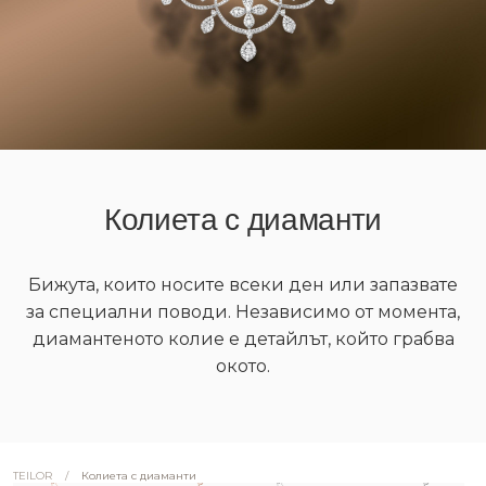
Колиета с диаманти
Бижута, които носите всеки ден или запазвате
за специални поводи. Независимо от момента,
диамантеното колие е детайлът, който грабва
окото.
/
Колиета с диаманти
TEILOR