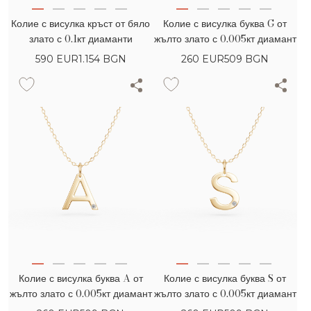
Колие с висулка кръст от бяло
Колие с висулка буква G от
злато с 0.1кт диаманти
жълто злато с 0.005кт диамант
590
EUR
1.154 BGN
260
EUR
509 BGN
Колие с висулка буква A от
Колие с висулка буква S от
жълто злато с 0.005кт диамант
жълто злато с 0.005кт диамант