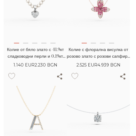
Колие от бяло злато с 41.9кт
Колие с флорална висулка от
сладководни перли и 0.19кт
розово злато с розови сапфири
диаманти
и диаманти 0.85кт
1.140
EUR
2.230 BGN
2.525
EUR
4.939 BGN