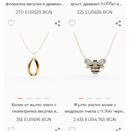
флорална висулка и диамант
кръст, диамант 0.005кт и
0.005кт
култивирани перли
270
EUR
529 BGN
325
EUR
636 BGN
Колие от жълто злато с
Жълто златно колие с
геометрична висулка и
медальон пчела с 0.36кт черни
диамант 0.005кт
диаманти и безцветни багетни
355
EUR
695 BGN
2.435
EUR
4.763 BGN
диаманти