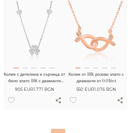
Колие с детелина и сърчица от
Колие от 18K розово злато с
бяло злато 18К с диаманти
диаманти от 0.016ct
0.061гкт
905
EUR
1.771 BGN
550
EUR
1.076 BGN