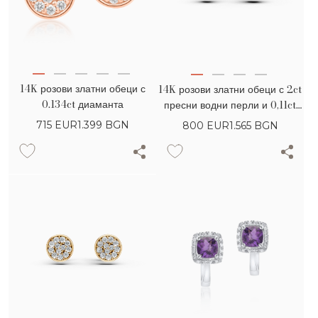
14K розови златни обеци с
14K розови златни обеци с 2ct
0.134ct диаманта
пресни водни перли и 0,11ct
диаманта
715
EUR
1.399 BGN
800
EUR
1.565 BGN