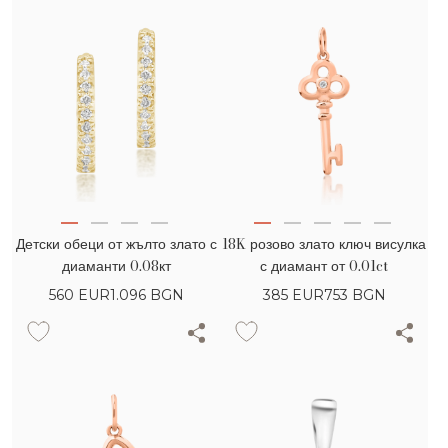
Детски обеци от жълто злато с
18K розово злато ключ висулка
диаманти 0.08кт
с диамант от 0.01ct
560
EUR
1.096 BGN
385
EUR
753 BGN