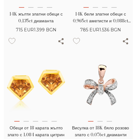
14K жълти златни обеци с
14K бели златни обеци с
0,135ct диаманта
0,965ct аметисти и 0,088ct
диаманта
715
EUR
1.399 BGN
785
EUR
1.536 BGN
Обеци от 18 карата жълто
Висулка от 18K бяло розово
злато с 1.084 карата цитрин
злато с 0.076ct диаманти