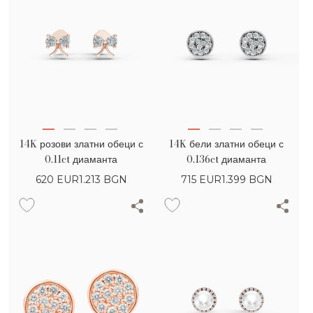
14K розови златни обеци с
14K бели златни обеци с
0.11ct диаманта
0.136ct диаманта
620
EUR
1.213 BGN
715
EUR
1.399 BGN