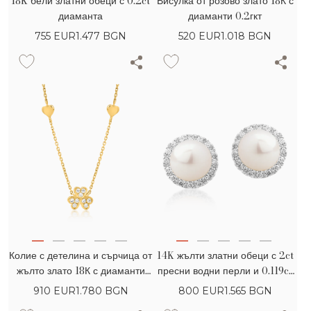
18K бели златни обеци с 0.2ct
Висулка от розово злато 18К с
диаманта
диаманти 0.2гкт
755
EUR
1.477 BGN
520
EUR
1.018 BGN
Колие с детелина и сърчица от
14K жълти златни обеци с 2ct
жълто злато 18К с диаманти
пресни водни перли и 0.119ct
0.062гкт
диаманти
910
EUR
1.780 BGN
800
EUR
1.565 BGN