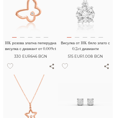
18K розова златна пеперудна
Висулка от 18K бяло злато с
висулка с диамант от 0.009ct
0.2ct диаманти
330
EUR
646 BGN
515
EUR
1.008 BGN