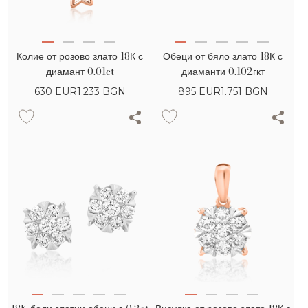
Колие от розово злато 18К с
Обеци от бяло злато 18К с
диамант 0.01ct
диаманти 0.102гкт
630
EUR
1.233 BGN
895
EUR
1.751 BGN