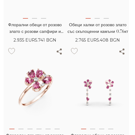
Флорални обеци от розово
Обеци халки от розово злато
злато с розови сапфири и
със скъпоценни камъни 0.76кт
диаманти 1.14кт
2.935
EUR
5.741 BGN
2.765
EUR
5.408 BGN