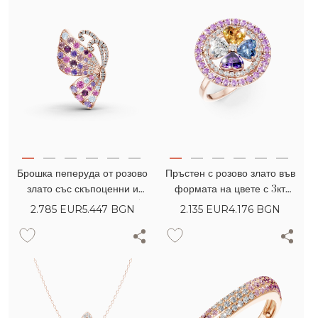
Брошка пеперуда от розово
Пръстен с розово злато във
злато със скъпоценни и
формата на цвете с 3кт
полускъпоценни камъни 1.58кт
скъпоценни и полускъпоценни
2.785
EUR
5.447 BGN
2.135
EUR
4.176 BGN
камъни