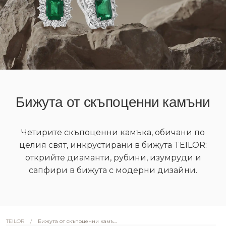
Бижута от скъпоценни камъни
Четирите скъпоценни камъка, обичани по
целия свят, инкрустирани в бижута TEILOR:
открийте диаманти, рубини, изумруди и
сапфири в бижута с модерни дизайни.
/
Бижута от скъпоценни камъни
TEILOR