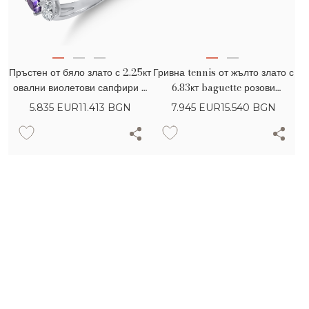
Пръстен от бяло злато с 2.25кт
Гривна tennis от жълто злато с
овални виолетови сапфири и
6.83кт baguette розови
0.64кт диаманти
сапфири
5.835
EUR
11.413 BGN
7.945
EUR
15.540 BGN