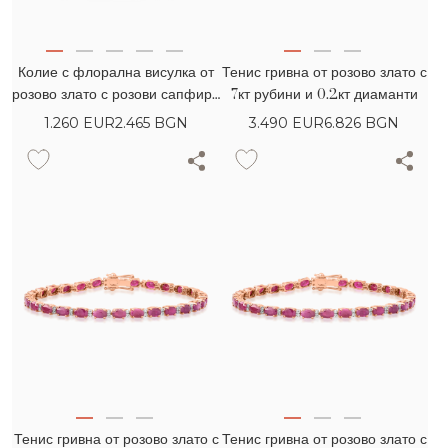
Колие с флорална висулка от
Тенис гривна от розово злато с
розово злато с розови сапфири
7кт рубини и 0.2кт диаманти
pear 0.77кт и диаманти 0.04кт
1.260
EUR
2.465 BGN
3.490
EUR
6.826 BGN
Тенис гривна от розово злато с
Тенис гривна от розово злато с