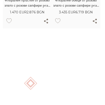
Флорален пръстен от розово
Флорални обеци от розово
злато с розови сапфири pear
злато с розови сапфири pear
0.76кт и диаманти 0.04кт
2.1кт и диаманти 0.37кт
1.470
EUR
2.876 BGN
3.435
EUR
6.719 BGN