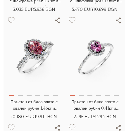
с шлифовка pear 1.37кт и
с шлифовка pear 1.05кт и
диаманти 0.15кт
диаманти 0.3кт
3.035
EUR
5.936 BGN
5.470
EUR
10.699 BGN
Пръстен от бяло злато с
Пръстен от бяло злато с
овален рубин 1.46кт и
овален рубин 0.41кт и
диаманти 0.65кт
диаманти 0.3кт
10.180
EUR
19.911 BGN
2.195
EUR
4.294 BGN