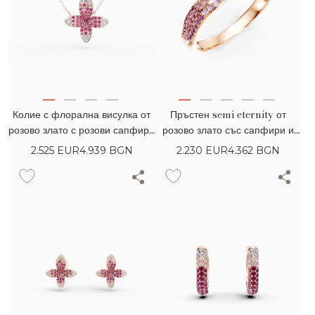
Колие с флорална висулка от
Пръстен semi eternity от
розово злато с розови сапфири
розово злато със сапфири и
и диаманти 0.85кт
диаманти 0.57кт
2.525
EUR
4.939 BGN
2.230
EUR
4.362 BGN