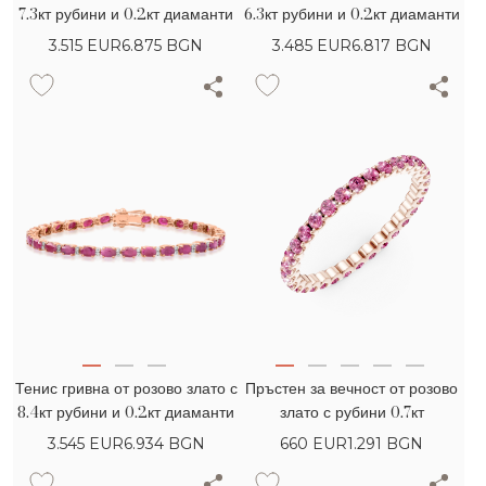
7.3кт рубини и 0.2кт диаманти
6.3кт рубини и 0.2кт диаманти
3.515
EUR
6.875 BGN
3.485
EUR
6.817 BGN
Тенис гривна от розово злато с
Пръстен за вечност от розово
8.4кт рубини и 0.2кт диаманти
злато с рубини 0.7кт
3.545
EUR
6.934 BGN
660
EUR
1.291 BGN