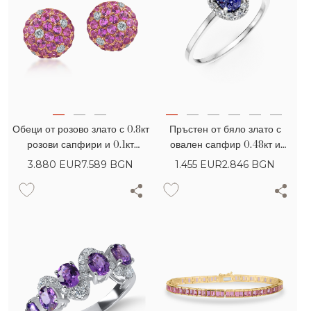
Обеци от розово злато с 0.8кт
Пръстен от бяло злато с
розови сапфири и 0.1кт
овален сапфир 0.48кт и
диаманти
диаманти 0.18кт
3.880
EUR
7.589 BGN
1.455
EUR
2.846 BGN