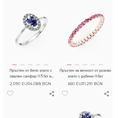
Пръстен от бяло злато с
Пръстен за вечност от розово
овален сапфир 0.53кт и
злато с рубини 0.8кт
диаманти 0.18кт
2.090
EUR
4.088 BGN
660
EUR
1.291 BGN