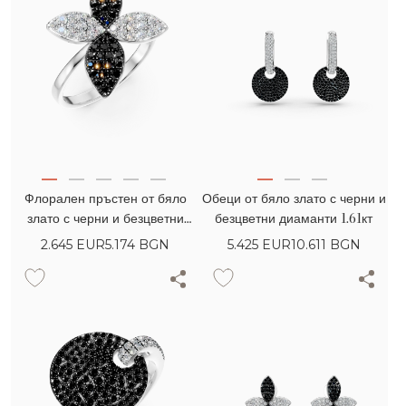
Флорален пръстен от бяло
Обеци от бяло злато с черни и
злато с черни и безцветни
безцветни диаманти 1.61кт
диаманти 0.76кт
2.645
EUR
5.174 BGN
5.425
EUR
10.611 BGN