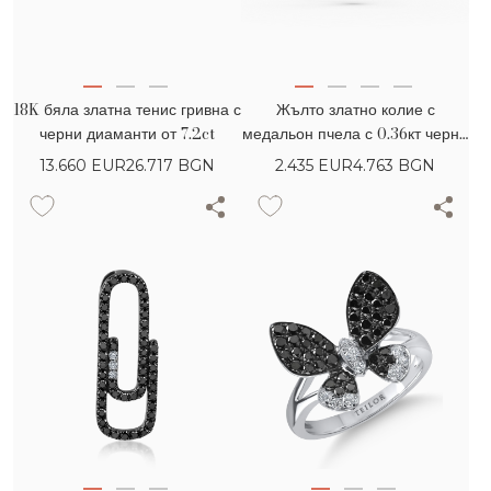
18K бяла златна тенис гривна с
Жълто златно колие с
черни диаманти от 7.2ct
медальон пчела с 0.36кт черни
диаманти и безцветни багетни
13.660
EUR
26.717 BGN
2.435
EUR
4.763 BGN
диаманти