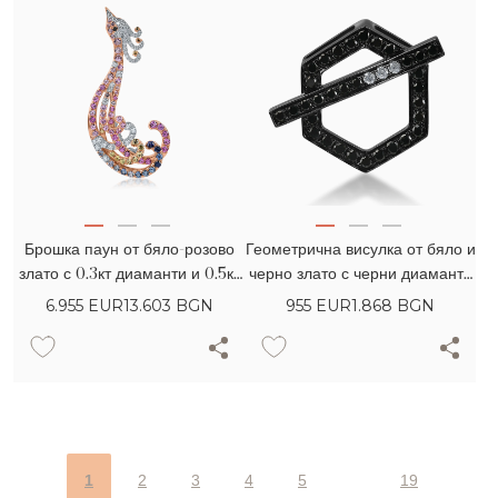
Брошка паун от бяло-розово
Геометрична висулка от бяло и
злато с 0.3кт диаманти и 0.5кт
черно злато с черни диаманти
многоцветни сапфири
0.31кт и прозрачни диаманти
6.955
EUR
13.603 BGN
955
EUR
1.868 BGN
0.02кт
1
2
3
4
5
19