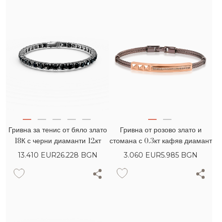
Гривна от розово злато и
Гривна за тенис от бяло злато
стомана с 0.3кт кафяв диамант
18К с черни диаманти 12кт
3.060
EUR
5.985 BGN
13.410
EUR
26.228 BGN