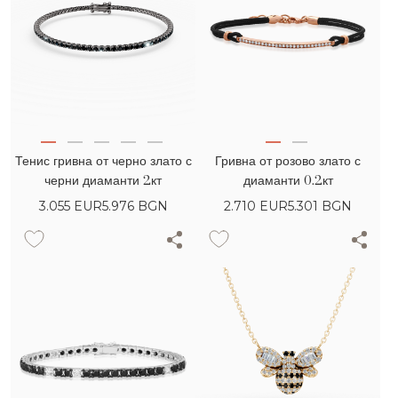
Тенис гривна от черно злато с
Гривна от розово злато с
черни диаманти 2кт
диаманти 0.2кт
3.055
EUR
5.976 BGN
2.710
EUR
5.301 BGN