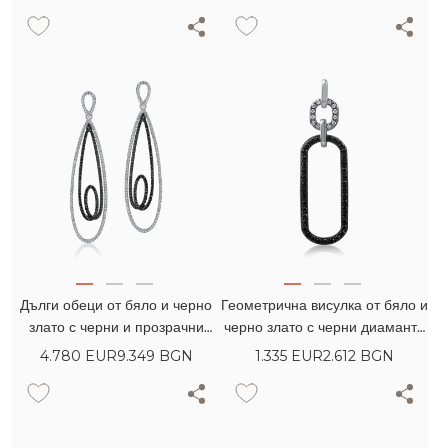
Дълги обеци от бяло и черно
Геометрична висулка от бяло и
злато с черни и прозрачни
черно злато с черни диаманти
диаманти 2.21кт
0.3кт и прозрачни диаманти
4.780
EUR
9.349 BGN
1.335
EUR
2.612 BGN
0.05кт