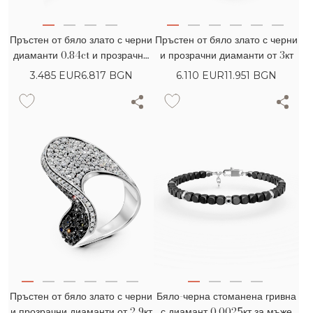
Пръстен от бяло злато с черни
Пръстен от бяло злато с черни
диаманти 0.84ct и прозрачни
и прозрачни диаманти от 3кт
диаманти 0.44ct
3.485
EUR
6.817 BGN
6.110
EUR
11.951 BGN
Пръстен от бяло злато с черни
Бяло-черна стоманена гривна
и прозрачни диаманти от 2.9кт
с диамант 0.0025кт за мъже