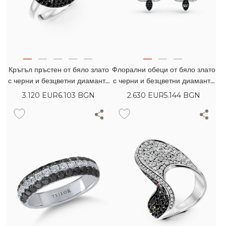
Кръгъл пръстен от бяло злато
Флорални обеци от бяло злато
с черни и безцветни диаманти
с черни и безцветни диаманти
0.86кт
1.02кт
3.120
EUR
6.103 BGN
2.630
EUR
5.144 BGN