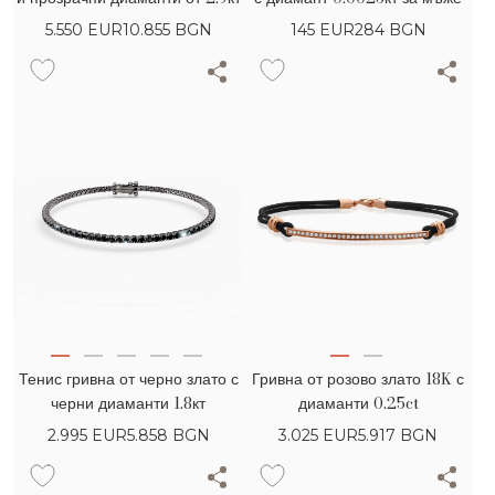
5.550
EUR
10.855 BGN
145
EUR
284 BGN
Тенис гривна от черно злато с
Гривна от розово злато 18K с
черни диаманти 1.8кт
диаманти 0.25ct
2.995
EUR
5.858 BGN
3.025
EUR
5.917 BGN