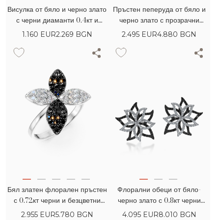
Висулка от бяло и черно злато
Пръстен пеперуда от бяло и
с черни диаманти 0.4кт и
черно злато с прозрачни
прозрачни диаманти 0.02кт
диаманти 0.16кт и черни
1.160
EUR
2.269 BGN
2.495
EUR
4.880 BGN
диаманти 0.68кт
Бял златен флорален пръстен
Флорални обеци от бяло-
с 0.72кт черни и безцветни
черно злато с 0.8кт черни
диаманти
диаманти и 0.64кт диаманти
2.955
EUR
5.780 BGN
4.095
EUR
8.010 BGN