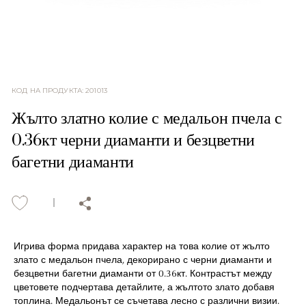
КОД НА ПРОДУКТА
:
201013
Жълто златно колие с медальон пчела с
0.36кт черни диаманти и безцветни
багетни диаманти
Игрива форма придава характер на това колие от жълто
злато с медальон пчела, декорирано с черни диаманти и
безцветни багетни диаманти от 0.36кт. Контрастът между
цветовете подчертава детайлите, а жълтото злато добавя
топлина. Медальонът се съчетава лесно с различни визии.