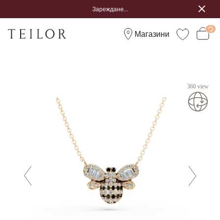
Зареждане...
Магазини
360 view