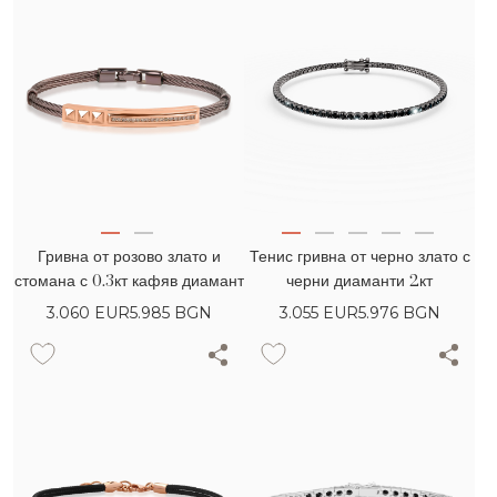
Гривна от розово злато и
Тенис гривна от черно злато с
стомана с 0.3кт кафяв диамант
черни диаманти 2кт
3.060
EUR
5.985 BGN
3.055
EUR
5.976 BGN