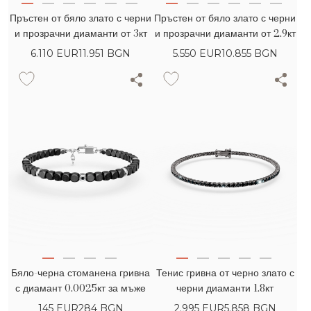
Пръстен от бяло злато с черни
Пръстен от бяло злато с черни
и прозрачни диаманти от 3кт
и прозрачни диаманти от 2.9кт
6.110
EUR
11.951 BGN
5.550
EUR
10.855 BGN
Бяло-черна стоманена гривна
Тенис гривна от черно злато с
с диамант 0.0025кт за мъже
черни диаманти 1.8кт
145
EUR
284 BGN
2.995
EUR
5.858 BGN