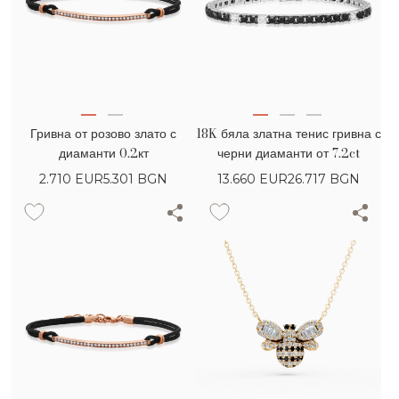
Гривна от розово злато с
18K бяла златна тенис гривна с
диаманти 0.2кт
черни диаманти от 7.2ct
2.710
EUR
5.301 BGN
13.660
EUR
26.717 BGN