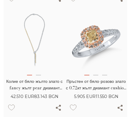
Колие от бяло-жълто злато с
Пръстен от бяло-розово злато
fancy жълт pear диамант
с 0.72кт жълт диамант cushion
0.25кт и жълти и прозрачни
и 0.54кт розови и безцветни
42.510
EUR
83.143 BGN
5.905
EUR
11.550 BGN
диаманти pear и кръгли 10.7кт
диаманти