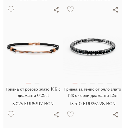
Гривна от розово злато 18K с
Гривна за тенис от бяло злато
диаманти 0.25ct
18К с черни диаманти 12кт
3.025
EUR
5.917 BGN
13.410
EUR
26.228 BGN