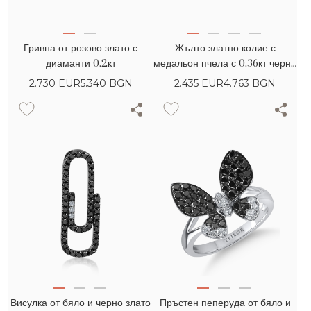
Гривна от розово злато с
Жълто златно колие с
диаманти 0.2кт
медальон пчела с 0.36кт черни
диаманти и безцветни багетни
2.730
EUR
5.340 BGN
2.435
EUR
4.763 BGN
диаманти
Висулка от бяло и черно злато
Пръстен пеперуда от бяло и