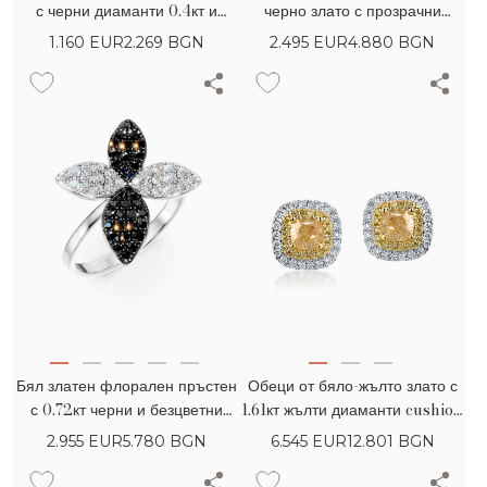
с черни диаманти 0.4кт и
черно злато с прозрачни
прозрачни диаманти 0.02кт
диаманти 0.16кт и черни
1.160
EUR
2.269 BGN
2.495
EUR
4.880 BGN
диаманти 0.68кт
Бял златен флорален пръстен
Обеци от бяло-жълто злато с
с 0.72кт черни и безцветни
1.61кт жълти диаманти cushion
диаманти
и кръгли и безцветни диаманти
2.955
EUR
5.780 BGN
6.545
EUR
12.801 BGN