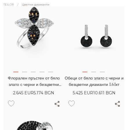
/
Цветни диаманти
TEILOR
Флорален пръстен от бяло
Обеци от бяло злато с черни и
злато с черни и безцветни
безцветни диаманти 1.61кт
диаманти 0.76кт
2.645
EUR
5.174 BGN
5.425
EUR
10.611 BGN