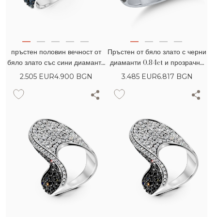
пръстен половин вечност от
Пръстен от бяло злато с черни
бяло злато със сини диаманти
диаманти 0.84ct и прозрачни
0.92кt
диаманти 0.44ct
2.505
EUR
4.900 BGN
3.485
EUR
6.817 BGN