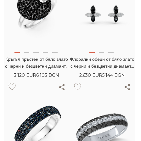
Кръгъл пръстен от бяло злато
Флорални обеци от бяло злато
с черни и безцветни диаманти
с черни и безцветни диаманти
0.86кт
1.02кт
3.120
EUR
6.103 BGN
2.630
EUR
5.144 BGN