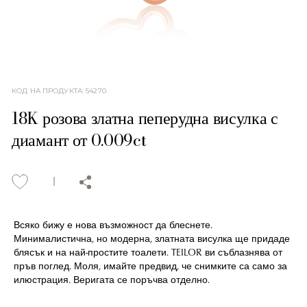
КОД НА ПРОДУКТА
:
54270
18K розова златна пеперудна висулка с
диамант от 0.009ct
Всяко бижу е нова възможност да блеснете.
Минималистична, но модерна, златната висулка ще придаде
блясък и на най-простите тоалети. TEILOR ви съблазнява от
пръв поглед. Моля, имайте предвид, че снимките са само за
илюстрация. Веригата се поръчва отделно.