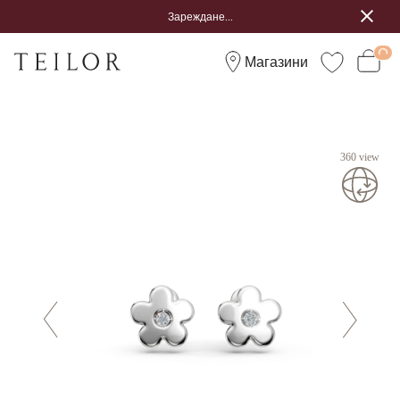
Зареждане...
Магазини
360 view