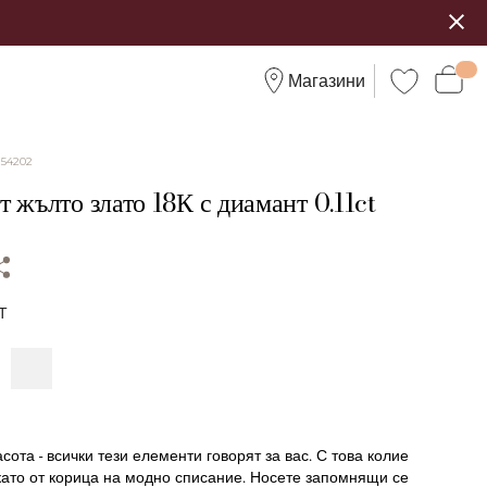
Магазини
:
54202
 жълто злато 18К с диамант 0.11ct
Т
сота - всички тези елементи говорят за вас. С това колие
като от корица на модно списание. Носете запомнящи се