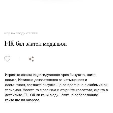
КОД НА ПРОДУКТА
:
7159
14K бял златен медальон
Изразете своята индивидуалност чрез бижутата, които
носите. Истинско доказателство за изтънченост и
елегантност, златната висулка ще се превърне в любимия ви
талисман. Носете го с верижка и открийте красотата, скрита в
детайлите. TEILOR ви кани в един свят на себепознание,
който ще ви очарова.