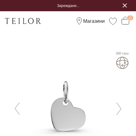
Зареждане...
Магазини
360 view