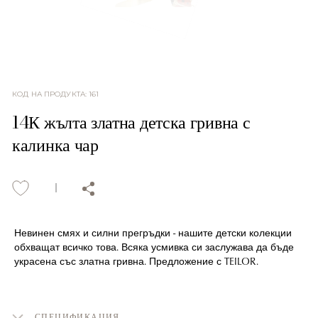
КОД НА ПРОДУКТА
:
161
14К жълта златна детска гривна с
калинка чар
Невинен смях и силни прегръдки - нашите детски колекции
обхващат всичко това. Всяка усмивка си заслужава да бъде
украсена със златна гривна. Предложение с TEILOR.
СПЕЦИФИКАЦИЯ