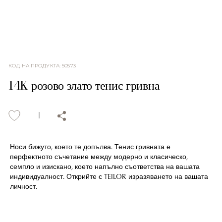
КОД НА ПРОДУКТА
:
50573
14K розово злато тенис гривна
Носи бижуто, което те допълва. Тенис гривната е
перфектното съчетание между модерно и класическо,
семпло и изискано, което напълно съответства на вашата
индивидуалност. Открийте с TEILOR изразяването на вашата
личност.