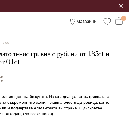
Магазини
:
112199
лато тенис гривна с рубини от 1.85ct и
т 0.1ct
телния цвят на бижутата. Изненадваща, тенис гривната е
р за съвременните жени. Плавна, блестяща редица, която
 ви и подчертава елегантната ви страна. С дискретен
е подходящо за всеки повод.