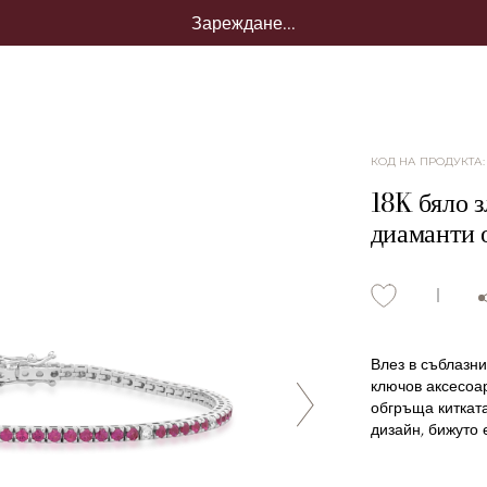
Зареждане...
КОД НА ПРОДУКТА
18K бяло з
диаманти о
Влез в съблазни
ключов аксесоа
обгръща китката
дизайн, бижуто 