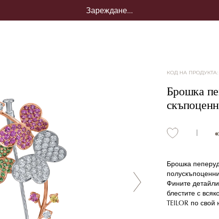
Зареждане...
КОД НА ПРОДУКТА
Брошка пеп
скъпоценн
Брошка пеперуд
полускъпоценни 
Фините детайли
блестите с всяк
TEILOR по свой 