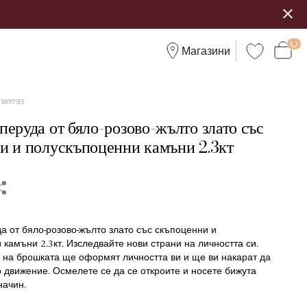
Магазини
:
189793
еруда от бяло-розово-жълто злато със
и и полускъпоценни камъни 2.3кт
а от бяло-розово-жълто злато със скъпоценни и
камъни 2.3кт. Изследвайте нови страни на личността си.
 на брошката ще оформят личността ви и ще ви накарат да
о движение. Осмелете се да се откроите и носете бижута
начин.