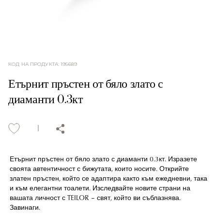
КОД НА ПРОДУКТА
:
195689
Етърнит пръстен от бяло злато с
диаманти 0.3кт
Етърнит пръстен от бяло злато с диаманти 0.3кт. Изразете
своята автентичност с бижутата, които носите. Открийте
златен пръстен, който се адаптира както към ежедневни, така
и към елегантни тоалети. Изследвайте новите страни на
вашата личност с TEILOR – свят, който ви съблазнява.
Завинаги.