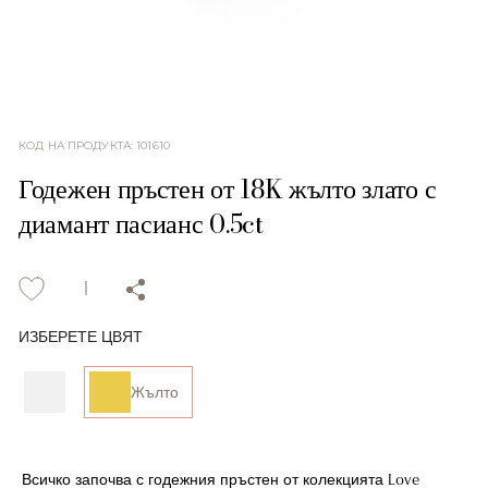
КОД НА ПРОДУКТА
:
101610
Годежен пръстен от 18K жълто злато с
диамант пасианс 0.5ct
ИЗБЕРЕТЕ ЦВЯТ
Жълто
Всичко започва с годежния пръстен от колекцията Love