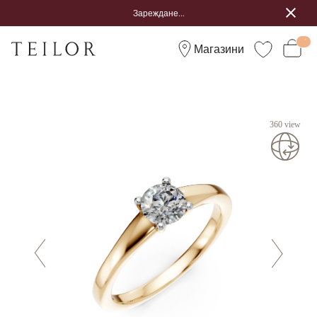
Зареждане...
Магазини
360 view