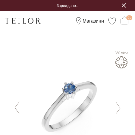
Зареждане...
Магазини
360 view