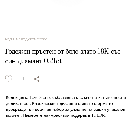
КОД НА ПРОДУКТА
:
120386
Годежен пръстен от бяло злато 18K със
син диамант 0.21ct
Колекцията Love Stories съблазнява със своята изтънченост и
деликатност. Класическият дизайн и фините форми го
превръщат в идеалния избор за улавяне на вашия уникален
момент. Намерете най-красивия подарък в TEILOR.