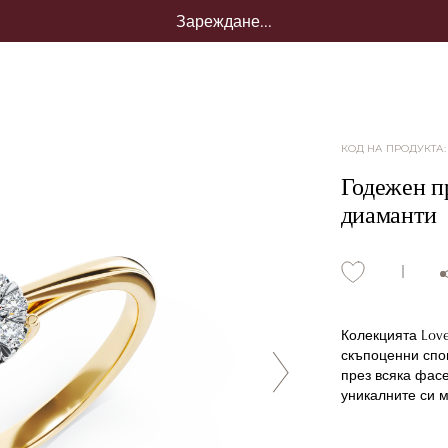
Зареждане...
КОД НА ПРОДУКТА
Годежен пр
диаманти
Колекцията Love
скъпоценни спом
през всяка фасе
уникалните си м