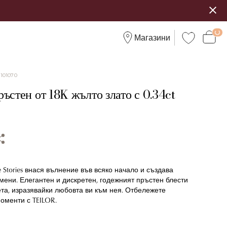
Магазини
:
101070
ъстен от 18K жълто злато с 0.34ct
 Stories внася вълнение във всяко начало и създава
ени. Елегантен и дискретен, годежният пръстен блести
та, изразявайки любовта ви към нея. Отбележете
оменти с TEILOR.