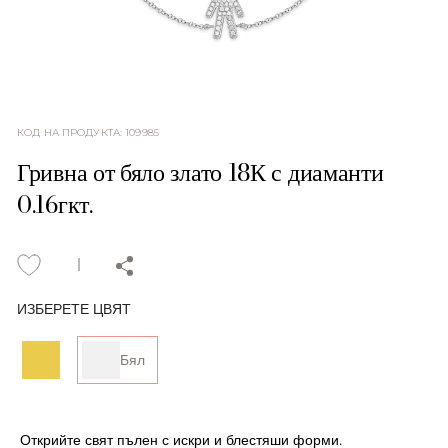
КОД НА ПРОДУКТА
:
109985
Гривна от бяло злато 18К с диаманти
0.16гкт.
ИЗБЕРЕТЕ ЦВЯТ
Бял
Открийте свят пълен с искри и блестяши форми.