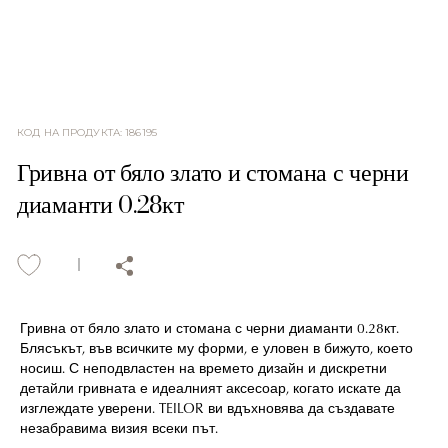
КОД НА ПРОДУКТА
:
186195
Гривна от бяло злато и стомана с черни
диаманти 0.28кт
Гривна от бяло злато и стомана с черни диаманти 0.28кт.
Блясъкът, във всичките му форми, е уловен в бижуто, което
носиш. С неподвластен на времето дизайн и дискретни
детайли гривната е идеалният аксесоар, когато искате да
изглеждате уверени. TEILOR ви вдъхновява да създавате
незабравима визия всеки път.