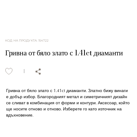
КОД НА ПРОДУКТА
:
154722
Гривна от бяло злато с 1.41ct диаманти
Гривна от бяло злато с 1.41ct диаманти. Златно бижу винаги
е добър избор. Благородният метал и симетричният дизайн
се сливат в комбинация от форми и контури. Аксесоар, който
ще носите отново и отново. Изберете го като източник на
вдъхновение.