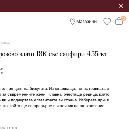
Магазини
:
108166
розово злато 18К със сапфири 4.55гкт
телния цвят на бижутата. Изненадваща, тенис гривната е
р за съвременните жени. Плавна, блестяща редица, която
 ви и подчертава елегантната ви страна. Изберете яркия
нта, който ще се превърне в източник на вдъхновение.
ФИКАЦИЯ