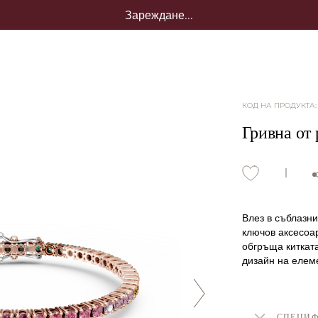
Зареждане...
КОД НА ПРОДУКТА
Гривна от 
Влез в съблазни
ключов аксесоа
обгръща китката
дизайн на елеме
СПЕЦИ