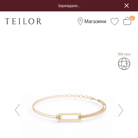
Зареждане...
Магазини
360 view