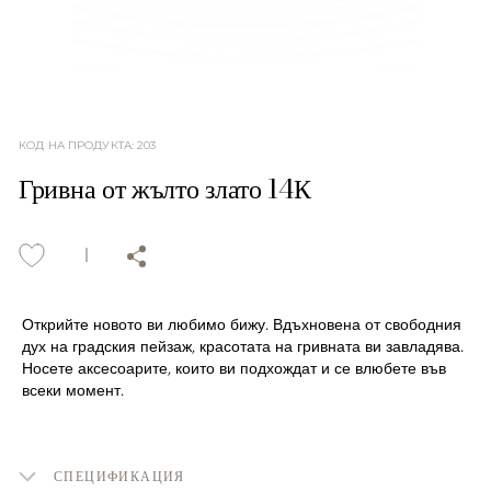
КОД НА ПРОДУКТА
:
203
Гривна от жълто злато 14К
Открийте новото ви любимо бижу. Вдъхновена от свободния
дух на градския пейзаж, красотата на гривната ви завладява.
Носете аксесоарите, които ви подхождат и се влюбете във
всеки момент.
СПЕЦИФИКАЦИЯ