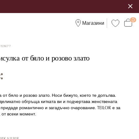
Магазини
:
159677
исулка от бяло и розово злато
а от бяло и розово злато. Носи бижуто, което те допълва.
деликатно обгръща китката ви и подчертава женствената
а придаде романтично и загадъчно очарование. TEILOR е за
а от всеки момент.
ФИКАЦИЯ