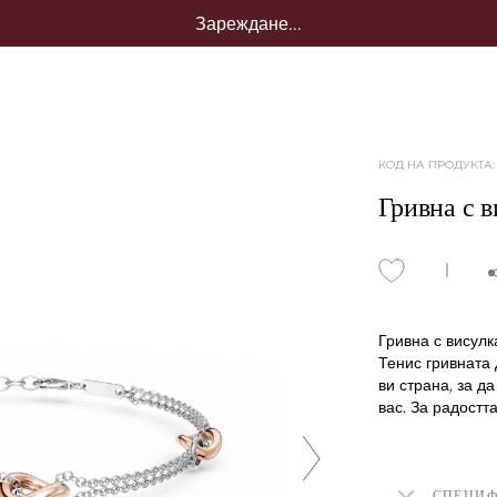
Зареждане...
КОД НА ПРОДУКТА
Гривна с в
Гривна с висулк
Тенис гривната 
ви страна, за д
вас. За радостт
СПЕЦИ