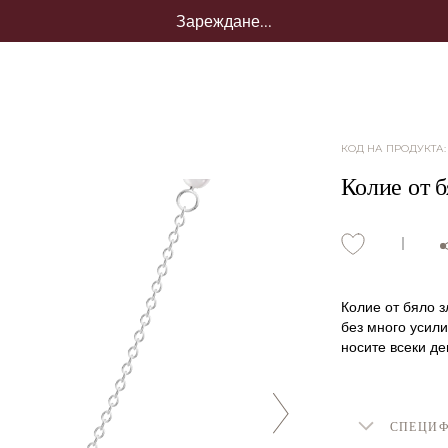
Зареждане...
КОД НА ПРОДУКТА
Колие от б
Колие от бяло з
без много усили
носите всеки де
СПЕЦИ