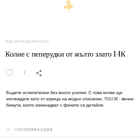
КОД НА ПРОДУКТА
:
52229
Колие с пеперудки от жълто злато 14К
Бъдете ослепителни без много усилия. С това колие ще
изглеждате като от корица на модно списание. TEILOR - вечни
бижута, които изненадват с фините си детайли.
СПЕЦИФИКАЦИЯ