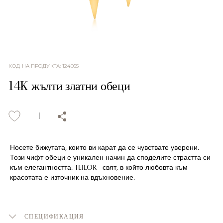
КОД НА ПРОДУКТА
:
124055
14K жълти златни обеци
Носете бижутата, които ви карат да се чувствате уверени.
Този чифт обеци е уникален начин да споделите страстта си
към елегантността. TEILOR - свят, в който любовта към
красотата е източник на вдъхновение.
СПЕЦИФИКАЦИЯ