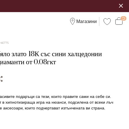
Магазини
:
46775
яло злато 18К със сини халцедонии
диаманти от 0.08гкт
асивите подаръци са тези, които правите сами на себе си.
 в хипнотизираща игра на нюанси, подсилена от всеки лъч
е аксесоари, които подчертават изтънчената ви страна.