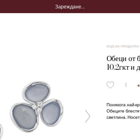
Зареждане...
КОД НА ПРОДУКТА
Обеци от б
10.2гкт и 
Понякога най-кр
Обеците блестят
светлина. Носет