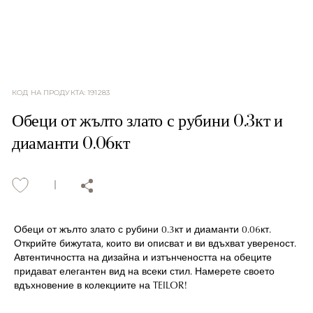
КОД НА ПРОДУКТА
:
191283
Обеци от жълто злато с рубини 0.3кт и
диаманти 0.06кт
Обеци от жълто злато с рубини 0.3кт и диаманти 0.06кт.
Открийте бижутата, които ви описват и ви вдъхват увереност.
Автентичността на дизайна и изтънчеността на обеците
придават елегантен вид на всеки стил. Намерете своето
вдъхновение в колекциите на TEILOR!