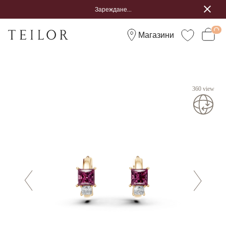
Зареждане...
Магазини
360 view