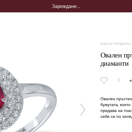
Зареждане...
КОД НА ПРОДУКТА
Овален пръ
диаманти
Овален пръстен 
бужутата, които
придава на тоал
себе си по хиля