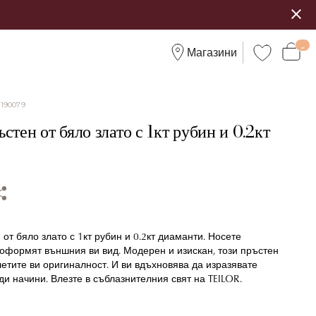
Магазини
:
190079
стен от бяло злато с 1кт рубин и 0.2кт
от бяло злато с 1кт рубин и 0.2кт диаманти. Носете
 оформят външния ви вид. Модерен и изискан, този пръстен
етите ви оригиналност. И ви вдъхновява да изразявате
ди начини. Влезте в съблазнителния свят на TEILOR.