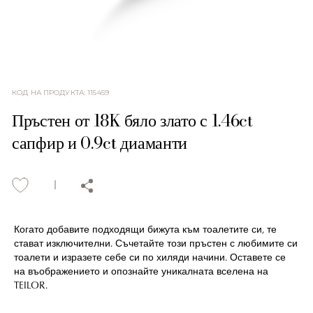
КОД НА ПРОДУКТА
:
115459
Пръстен от 18K бяло злато с 1.46ct
сапфир и 0.9ct диаманти
Когато добавите подходящи бижута към тоалетите си, те
стават изключителни. Съчетайте този пръстен с любимите си
тоалети и изразете себе си по хиляди начини. Оставете се
на въображението и опознайте уникалната вселена на
TEILOR.