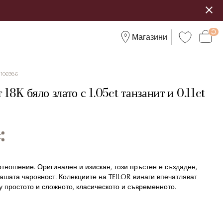
Магазини
:
106986
 18K бяло злато с 1.05ct танзанит и 0.11ct
тношение. Оригинален и изискан, този пръстен е създаден,
ашата чаровност. Колекциите на TEILOR винаги впечатляват
 простото и сложното, класическото и съвременното.