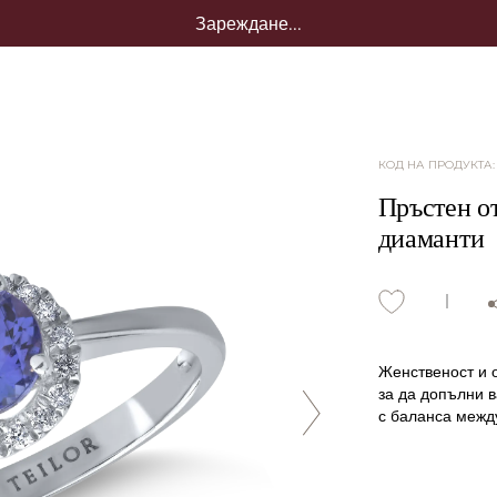
Зареждане...
КОД НА ПРОДУКТА
Пръстен от
диаманти
Женственост и о
за да допълни в
с баланса между