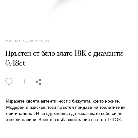
КОД НА ПРОДУКТА
:
106834
Пръстен от бяло злато 18K с диаманти
0.48ct
Изразете своята автентичност с бижутата, които носите.
Модерен и изискан, този пръстен придава на тоалетите ви
оригиналност. И ви вдъхновява да изразявате себе си по
хиляди начини. Влезте в съблазнителния свят на TEILOR.