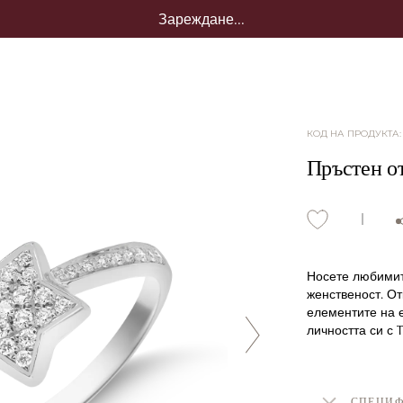
Зареждане...
КОД НА ПРОДУКТА
Пръстен от
Носете любимите
женственост. От
елементите на е
личността си с T
СПЕЦИ