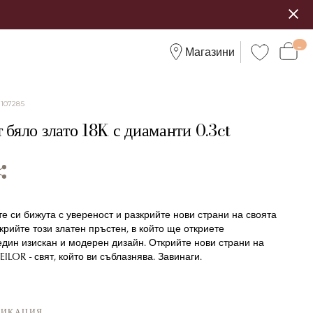
Магазини
:
107285
 бяло злато 18K с диаманти 0.3ct
 си бижута с увереност и разкрийте нови страни на своята
крийте този златен пръстен, в който ще откриете
дин изискан и модерен дизайн. Открийте нови страни на
EILOR - свят, който ви съблазнява. Завинаги.
ФИКАЦИЯ