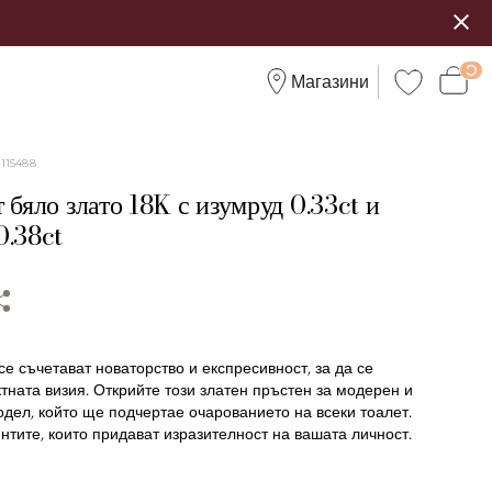
Магазини
:
115488
 бяло злато 18K с изумруд 0.33ct и
0.38ct
се съчетават новаторство и експресивност, за да се
ната визия. Открийте този златен пръстен за модерен и
одел, който ще подчертае очарованието на всеки тоалет.
тите, които придават изразителност на вашата личност.