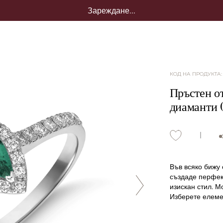
Зареждане...
КОД НА ПРОДУКТА
Пръстен от
диаманти 
Във всяко бижу 
създаде перфект
изискан стил. М
Изберете елемен