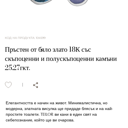
КОД НА ПРОДУКТА
:
104599
Пръстен от бяло злато 18К със
скъпоценни и полускъпоценни камъни
25.27гкт.
Елегантността е начин на живот. Минималистична, но
модерна, златната висулка ще придаде блясък и на най-
простите тоалети. TEILOR ви кани в един свят на
себепознание, който ще ви очарова.