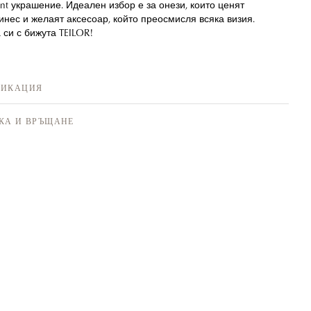
ent украшение. Идеален избор е за онези, които ценят
нес и желаят аксесоар, който преосмисля всяка визия.
 си с бижута TEILOR!
ФИКАЦИЯ
КА И ВРЪЩАНЕ