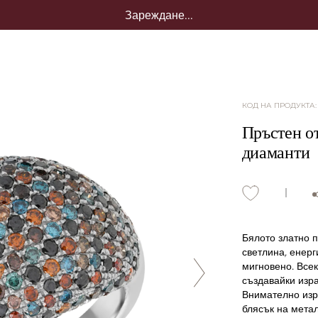
Зареждане...
КОД НА ПРОДУКТА
Пръстен от
диаманти
Бялото златно п
светлина, енерг
мигновено. Все
създавайки изр
Внимателно изр
блясък на метал