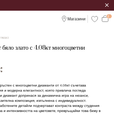
Магазини
:
196583
 бяло злато с 4.08кт многоцветни
ръстен с многоцветни диаманти от 4.08кт съчетава
ия и модерна елегантност, която привлича погледа
ки диамант допринася за динамична игра на нюанси,
азителна композиция, изпълнена с индивидуалност.
аботените детайли подчертават контраста между студения
а и интензивността на цветовете, превръщайки това бижу в