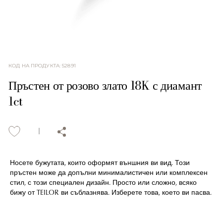
КОД НА ПРОДУКТА
:
52891
Пръстен от розово злато 18K с диамант
1ct
Носете бужутата, които оформят външния ви вид. Този
пръстен може да допълни минималистичен или комплексен
стил, с този специален дизайн. Просто или сложно, всяко
бижу от TEILOR ви съблазнява. Изберете това, което ви пасва.