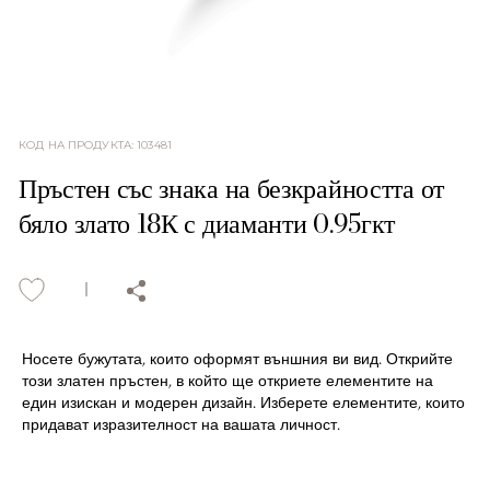
КОД НА ПРОДУКТА
:
103481
Пръстен със знака на безкрайността от
бяло злато 18К с диаманти 0.95гкт
Носете бужутата, които оформят външния ви вид. Открийте
този златен пръстен, в който ще откриете елементите на
един изискан и модерен дизайн. Изберете елементите, които
придават изразителност на вашата личност.