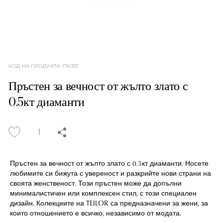
КОД НА ПРОДУКТА
:
176337
Пръстен за вечност от жълто злато с
0.5кт диаманти
Пръстен за вечност от жълто злато с 0.5кт диаманти. Носете
любимите си бижута с увереност и разкрийте нови страни на
своята женственост. Този пръстен може да допълни
минималистичен или комплексен стил, с този специален
дизайн. Колекциите на TEILOR са предназначени за жени, за
които отношението е всичко, независимо от модата.