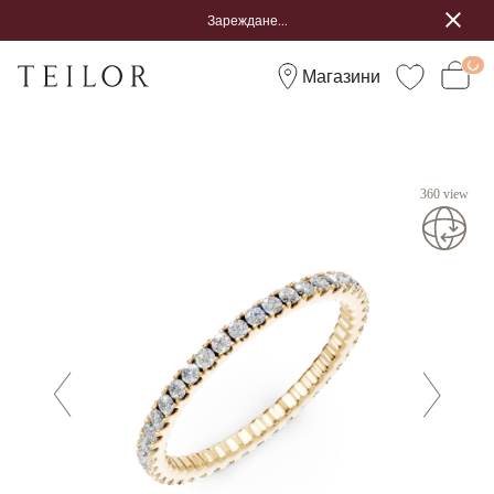
Зареждане...
Магазини
360 view