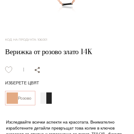
КОД НА ПРОДУКТА
:
106001
Верижка от розово злато 14K
ИЗБЕРЕТЕ ЦВЯТ
Розово
Изследвайте всички аспекти на красотата. Внимателно
изработените детайли превръщат това колие в ключов
аксесоар за стилна и запомняща се визия. TEILOR - бижута,