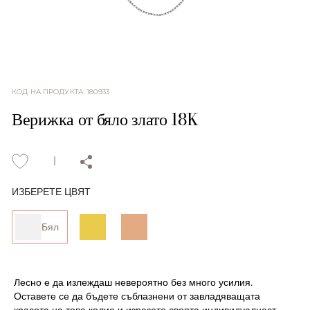
КОД НА ПРОДУКТА
:
180933
Верижка от бяло злато 18K
ИЗБЕРЕТЕ ЦВЯТ
Бял
Лесно е да излеждаш невероятно без много усилия.
Оставете се да бъдете съблазнени от завладяващата
красота на това колие и изразете своята индивидуалност.