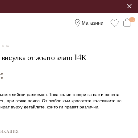
Магазини
:
115110
 висулка от жълто злато 14К
ъсметлийски далисман. Това колие говори за вас и вашата
ден, при всяка поява. От любов към красотата колекциите на
ират върху детайлите, които ги правят различни.
ФИКАЦИЯ