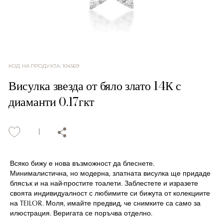
КОД НА ПРОДУКТА
:
104569
Висулка звезда от бяло злато 14К с
диаманти 0.17гкт
Всяко бижу е нова възможност да блеснете.
Минималистична, но модерна, златната висулка ще придаде
блясък и на най-простите тоалети. Заблестете и изразете
своята индивидуалност с любимите си бижута от колекциите
на TEILOR. Моля, имайте предвид, че снимките са само за
илюстрация. Веригата се поръчва отделно.