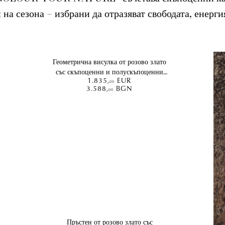
на сезона – избрани да отразяват свободата, енерги
Геометрична висулка от розово злато
със скъпоценни и полускъпоценни
1.835
,
EUR
камъни 2.8кт
00
3.588
,
BGN
00
Пръстен от розово злато със