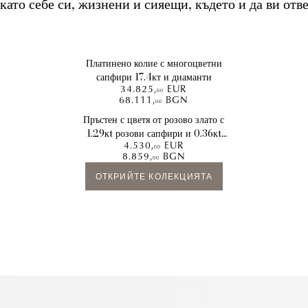
като себе си, жизнени и сияещи, където и да ви отве
Платинено колие с многоцветни
сапфири 17.4кт и диаманти
34.825
,
EUR
00
68.111
,
BGN
00
Пръстен с цветя от розово злато с
1.29кt розови сапфири и 0.36кt
4.530
,
EUR
диаманти
00
8.859
,
BGN
00
ОТКРИЙТЕ КОЛЕКЦИЯТА