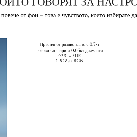
КОИТО ГОВОРЯТ ЗА НАСТР
 повече от фон – това е чувството, което избирате д
Пръстен от розово злато с 0.7кт
розови сапфири и 0.05кт диаманти
935
,
EUR
00
1.828
,
BGN
00