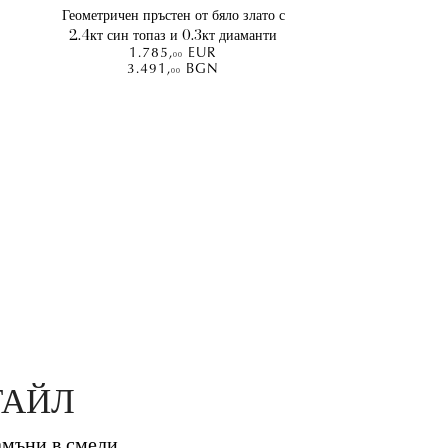
Геометричен пръстен от бяло злато с
2.4кт син топаз и 0.3кт диаманти
1.785
,
EUR
00
3.491
,
BGN
00
ТАЙЛ
ъни в смели,