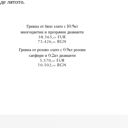
де лятото.
Гривна от бяло злато с 10.9кт
многоцветни и прозрачни диаманти
38.565
,
EUR
00
75.426
,
BGN
00
Гривна от розово злато с 0.9кт розови
сапфири и 0.2кт диаманти
5.370
,
EUR
00
10.502
,
BGN
00