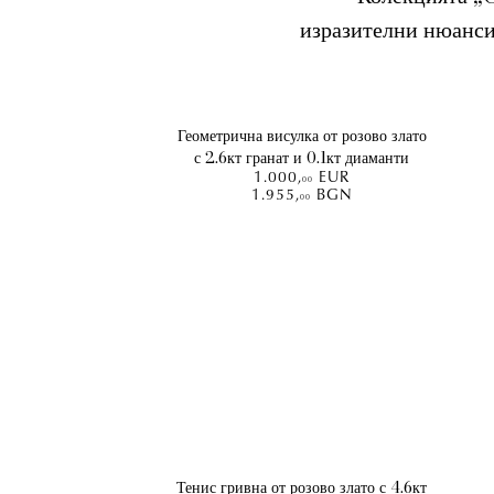
изразителни нюанси 
Геометрична висулка от розово злато
с 2.6кт гранат и 0.1кт диаманти
1.000
,
EUR
00
1.955
,
BGN
00
Тенис гривна от розово злато с 4.6кт