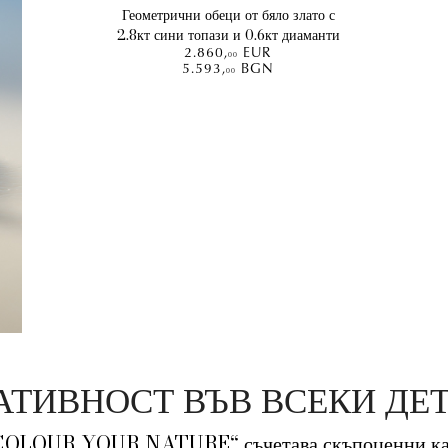
Геометрични обеци от бяло злато с
2.8кт сини топази и 0.6кт диаманти
2.860
,
EUR
00
5.593
,
BGN
00
АТИВНОСТ ВЪВ ВСЕКИ ДЕ
„COLOUR YOUR NATURE“ съчетава скъпоценни кам