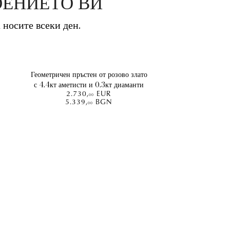
ОЕНИЕТО ВИ
а носите всеки ден.
Геометричен пръстен от розово злато
с 4.4кт аметисти и 0.3кт диаманти
2.730
,
EUR
00
5.339
,
BGN
00