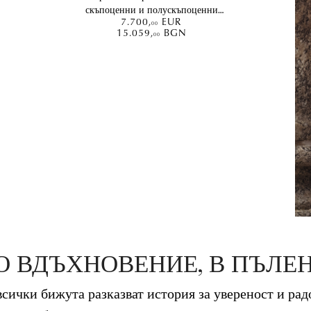
скъпоценни и полускъпоценни
7.700
,
EUR
камъни 4.1кт
00
15.059
,
BGN
00
О ВДЪХНОВЕНИЕ, В ПЪЛЕН
сички бижута разказват история за увереност и радо