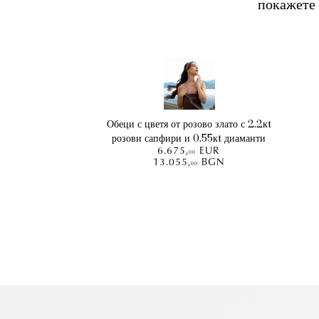
покажете 
Обеци с цветя от розово злато с 2.2кt
розови сапфири и 0.55кt диаманти
6.675
,
EUR
00
13.055
,
BGN
00