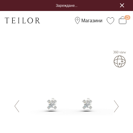
Зареждане...
Магазини
360 view