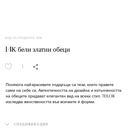
КОД НА ПРОДУКТА
:
1108
14К бели златни обеци
Понякога най-красивите подаръци са тези, които правите
сами на себе си. Автентичността на дизайна и изтънчеността
на обеците придават елегантен вид на всеки стил. TEILOR
изследва женствеността във всичките ѝ форми.
СПЕЦИФИКАЦИЯ